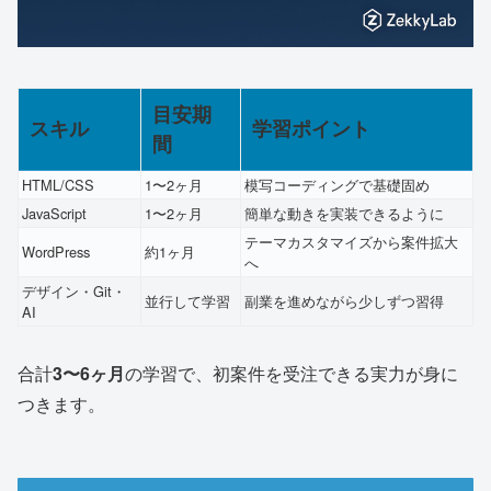
目安期
スキル
学習ポイント
間
HTML/CSS
1〜2ヶ月
模写コーディングで基礎固め
JavaScript
1〜2ヶ月
簡単な動きを実装できるように
テーマカスタマイズから案件拡大
WordPress
約1ヶ月
へ
デザイン・Git・
並行して学習
副業を進めながら少しずつ習得
AI
合計
3〜6ヶ月
の学習で、初案件を受注できる実力が身に
つきます。