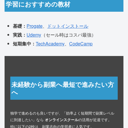
学習におすすめの教材
基礎：
Progate
、
ドットインストール
実践：
Udemy
（セール時はコスパ最強）
短期集中：
TechAcademy
、
CodeCamp
未経験から副業へ最短で進みたい方
へ
独学で進めるのも良いですが、「効率よく短期間で副業レベル
に到達したい」なら
の活用が近道です。
オンラインスクール
特に以下の2校は、副業志向の学習者に人気です。